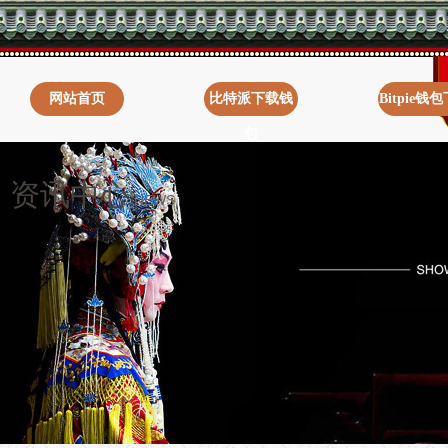
网站首页
比特派下载钱
Bitpie钱
包
资讯中心
|
NEWS