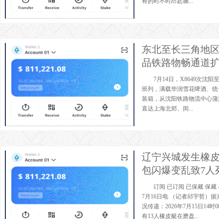
有的时不时昂起脑...
东北至长三角地
品铁路物畅通道
7月14日，X8649次沈
班列，满载华润雪花啤酒、统
装箱，从沈阳铁路物流中心蒲
直达上海北郊、闵...
辽宁兴城发生橡
包闪爆变乱致7人
订阅 已订阅 已保藏 保藏
7月16日电 （记者邱宇哲）
况传递：2026年7月15日14
有13人橡皮艇在磨盘...